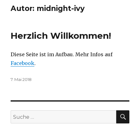
Autor:
midnight-ivy
Herzlich Willkommen!
Diese Seite ist im Aufbau. Mehr Infos auf
Facebook
.
Veröffentlicht
7. Mai 2018
am
SUC
Suche
nach: